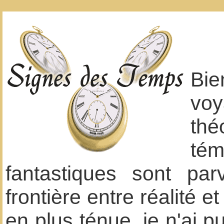
Bi
vo
thé
té
fantastiques sont pa
frontière entre réalité 
en plus ténue, je n'ai