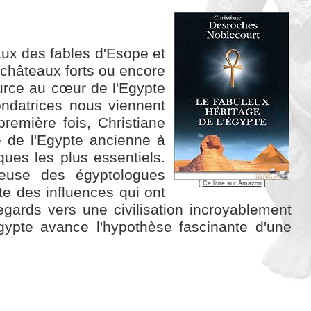
maux des fables d'Esope et
s châteaux forts ou encore
ource au cœur de l'Egypte
ondatrices nous viennent
première fois, Christiane
 de l'Egypte ancienne à
ues les plus essentiels.
ieuse des égyptologues
[
Ce livre sur Amazon
]
e des influences qui ont
egards vers une civilisation incroyablement
gypte avance l'hypothèse fascinante d'une