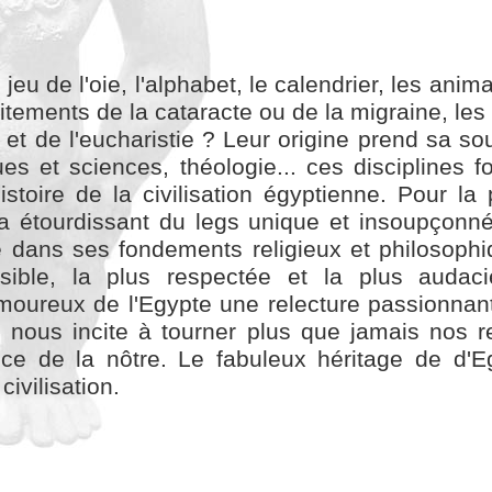
jeu de l'oie, l'alphabet, le calendrier, les ani
aitements de la cataracte ou de la migraine, le
 et de l'eucharistie ? Leur origine prend sa s
s et sciences, théologie... ces disciplines f
stoire de la civilisation égyptienne. Pour la 
 étourdissant du legs unique et insoupçonné
 dans ses fondements religieux et philosophiq
sible, la plus respectée et la plus audac
oureux de l'Egypte une relecture passionnant
 nous incite à tourner plus que jamais nos r
nce de la nôtre. Le fabuleux héritage de d'E
ivilisation.