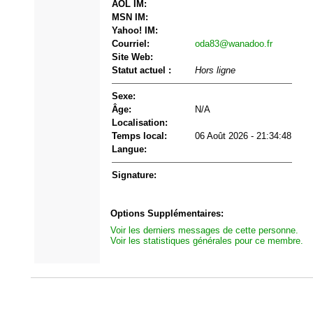
AOL IM:
MSN IM:
Yahoo! IM:
Courriel:
oda83@wanadoo.fr
Site Web:
Statut actuel :
Hors ligne
Sexe:
Âge:
N/A
Localisation:
Temps local:
06 Août 2026 - 21:34:48
Langue:
Signature:
Options Supplémentaires:
Voir les derniers messages de cette personne.
Voir les statistiques générales pour ce membre.