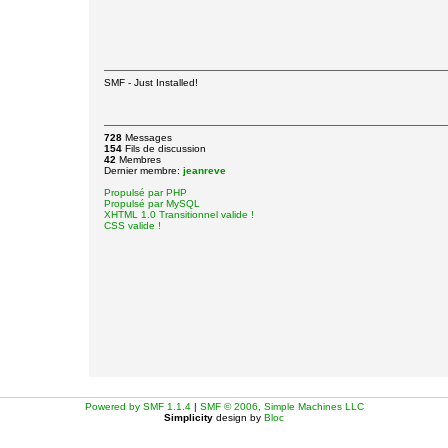
SMF - Just Installed!
728
Messages
154
Fils de discussion
42
Membres
Dernier membre:
jeanreve
Propulsé par PHP
Propulsé par MySQL
XHTML 1.0 Transitionnel valide !
CSS valide !
Powered by SMF 1.1.4
|
SMF © 2006, Simple Machines LLC
Simplicity
design by
Bloc