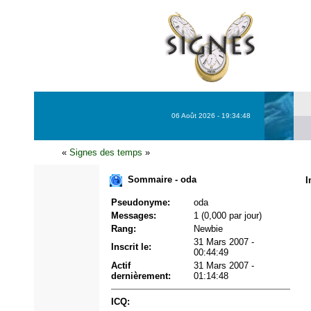
06 Août 2026 - 19:34:48
«
Signes des temps
»
Sommaire - oda
I
Pseudonyme:
oda
Messages:
1 (0,000 par jour)
Rang:
Newbie
31 Mars 2007 -
Inscrit le:
00:44:49
Actif
31 Mars 2007 -
dernièrement:
01:14:48
ICQ: