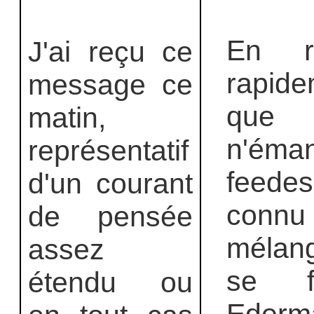
En ré
J'ai reçu ce
rapid
message ce
que 
matin,
n'ém
représentatif
feede
d'un courant
connu
de pensée
mélang
assez
se f
étendu ou