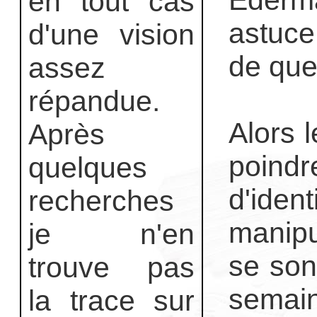
Eder
en tout cas
astuce
d'une vision
de que
assez
répandue.
Alors 
Après
poind
quelques
d'iden
recherches
manipu
je n'en
se son
trouve pas
semai
la trace sur