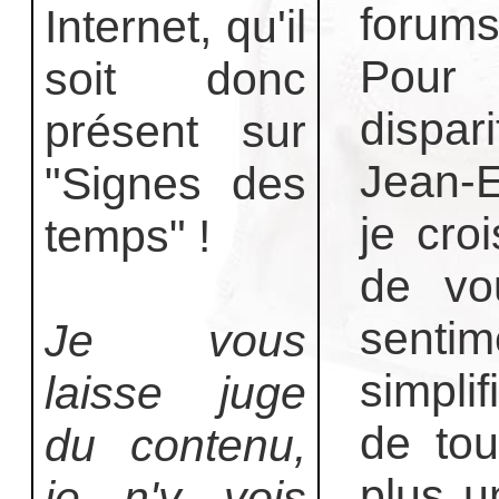
forums
Internet, qu'il
Pour 
soit donc
dispar
présent sur
Jean-E
"Signes des
je cro
temps" !
de vo
senti
Je vous
simplif
laisse juge
de tou
du contenu,
plus u
je n'y vois