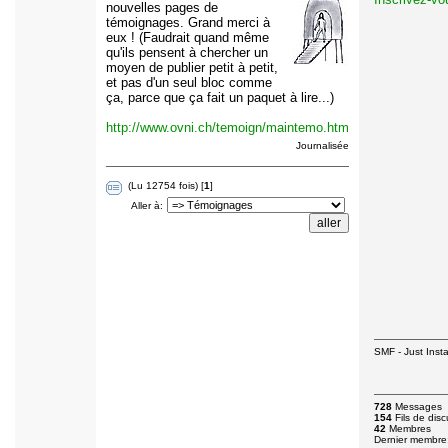
nouvelles pages de
témoignages. Grand merci à
eux ! (Faudrait quand même
qu'ils pensent à chercher un
moyen de publier petit à petit,
et pas d'un seul bloc comme
ça, parce que ça fait un paquet à lire...)
http://www.ovni.ch/temoign/maintemo.htm
Journalisée
(Lu 12754 fois) [
1
]
Aller à:
SMF - Just Insta
728
Messages
154
Fils de disc
42
Membres
Dernier membre