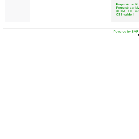
Propulsé par P
Propulsé par 
XHTML 1.0 Trans
CSS valide !
Powered by SMF 