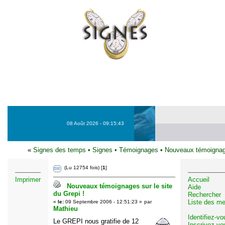
08 Août 2026 - 09:15:43
«
Signes des temps
•
Signes
•
Témoignages
•
Nouveaux témoignages
(Lu 12754 fois) [
1
]
Imprimer
Accueil
Nouveaux témoignages sur le site
Aide
du Grepi !
Rechercher
Liste des m
«
le:
09 Septembre 2006 - 12:51:23 »
par
Mathieu
Identifiez-vo
Le GREPI nous gratifie de 12
Inscrivez-vo