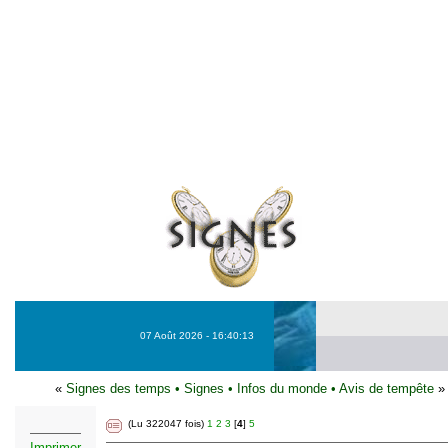
07 Août 2026 - 16:40:13
«
Signes des temps
•
Signes
•
Infos du monde
•
Avis de tempête
»
(Lu 322047 fois)
1
2
3
[
4
]
5
Imprimer