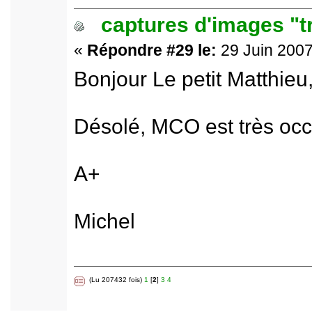
captures d'images "t
«
Répondre #29 le:
29 Juin 2007
Bonjour Le petit Matthieu
Désolé, MCO est très occu
A+
Michel
(Lu 207432 fois)
1
[
2
]
3
4