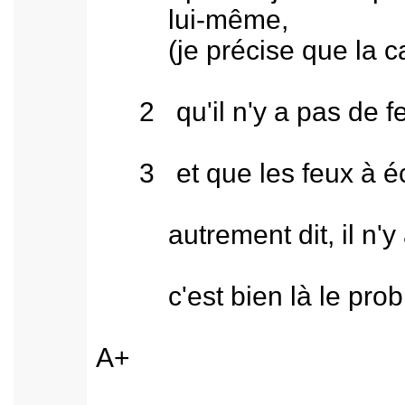
lui-même,
(je précise que la camé
2 qu'il n'y a pas de feu
3 et que les feux à écl
autrement dit, il n'y a p
c'est bien là le probl
A+