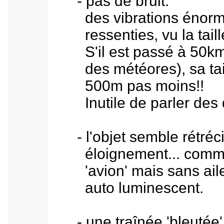
- pas de bruit:
des vibrations énormes
ressenties, vu la taille 
S'il est passé à 50km d'
des météores), sa taill
500m pas moins!!
Inutile de parler des dé
- l'objet semble rétrécir
éloignement... comme 
'avion' mais sans aile 
auto luminescent.
- une traînée 'bleutée' s