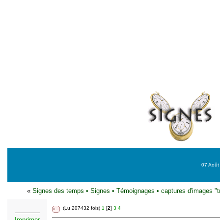
07 Août 
«
Signes des temps
•
Signes
•
Témoignages
•
captures d'images "t
(Lu 207432 fois)
1
[
2
]
3
4
Imprimer