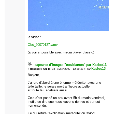
la video :
Obs_20070127.wmv
(à voir si possible avec media player classic)
captures d'images "troublantes" par Kaelos13
Kaelos13
«
Répondre #21 le:
03 Février 2007 - 12:30:49 »
par
Bonjour,
J'ai cru d'abord à une énorme météorite, avec une
telle taille, je serais mort à l'heure actuelle...
et toute la Canebière aussi.
Cela c'est passé un peu avant 5h du matin vendredi,
inutile de dire que nous n'avons rien vu et surtout
rien entendu.
Ce qui réfute l'explication 'météorite' ou 'avion'