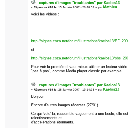
captures d'images "troublantes" par Kaelos13
Mathieu
«
Répondre #18 le:
15 Janvier 2007 - 20:48:52 »
par
voici les vidéos :
http://signes.coza.net/forum/illustrations/kaelos13/EF_2
et
http://signes.coza.net/forum/illustrations/kaelos13/obs_
Pour voir la première il vaut mieux utiliser un lecteur vidéo
"pas à pas", comme Media player classic par exemple.
captures d'images "troublantes" par Kaelos13
Kaelos13
«
Répondre #19 le:
28 Janvier 2007 - 15:14:53 »
par
Bonjour,
Encore d'autres images récentes (27/01).
Ce qui 'vole' là, ressemble vaguement à une boule, elle es
ralentissements et
d'accélérations étonnants.