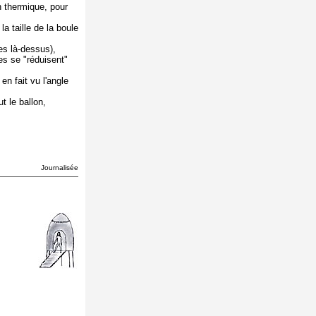
n thermique, pour
a taille de la boule
es là-dessus),
es se "réduisent"
en fait vu l'angle
ut le ballon,
Journalisée