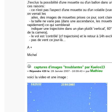
J'exclus la possibilité d'une mouette ou d'un ballon dans u
ces raisons:
- ce n'est pas l'aspect d'une mouette ou d'un volatile (vue l
on verrait les
ailes, des images de mouettes prises ce jour, sont clair
- la taille ne varie pas (dans une ascendance, les mouett
rapidement) ce qui semblerait
indiquer une trajectoire dans un plan plutôt 'vertical', 60° 
de la camera),
- le vol est 'contrôlé' (cf trajectoire) et le retour à 14h excl
- pas de vent ce jour-là…
A +
Michel
captures d'images "troublantes" par Kaelos13
Mathieu
«
Répondre #20 le:
28 Janvier 2007 - 16:09:43 »
par
voici la video et une image :