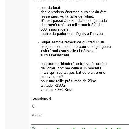
- pas de bruit:
des vibrations énormes auraient dû être
ressenties, vu la taille de l'objet.
S'il est passé à 50km d'altitude (altitude
des météores), sa taille aurait été de:
500m pas moins!!
Inutile de parler des dégâts à l'arrivée...
- l'objet semble rétrécir ce qui traduit un
éloignement... comme pour un objet genre
'avion' mais sans aile ni dérive et
auto luminescent.
- une traînée 'bleutée' se trouve à l'arrière
de l'objet, comme celle d'un réacteur...
mais qui n'aurait pas fait de bruit à une
telle vitesse?
pour une taille présumée de 20m:
altitude ~1300m
vitesse ~360 Km/h
Kessdonc?!
A +
Michel