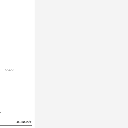
mineuse,
e
Journalisée