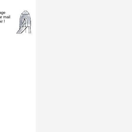
age
ar mail
ir !