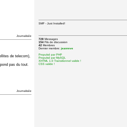
SMF - Just Installed!
Journalisée
728
Messages
154
Fils de discussion
42
Membres
Dernier membre:
jeanreve
Propulsé par PHP
ellites de telecom),
Propulsé par MySQL
XHTML 1.0 Transitionnel valide !
pond pas du tout.
CSS valide !
Journalisée