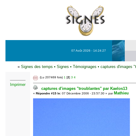
07 Août 2026 - 14:24:27
«
Signes des temps
•
Signes
•
Témoignages
•
captures d'images "
(Lu 207469 fois)
1
[
2
]
3
4
Imprimer
captures d'images "troublantes" par Kaelos13
Mathieu
«
Répondre #15 le:
07 Décembre 2006 - 23:57:30 »
par