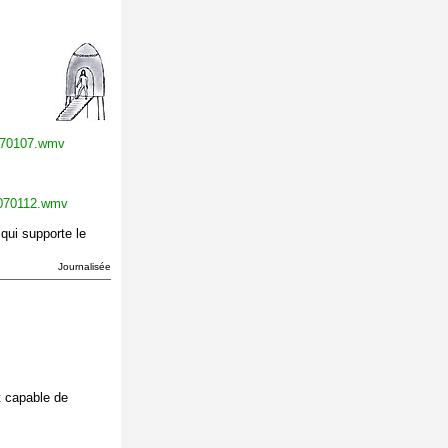
0070107.wmv
20070112.wmv
 qui supporte le
Journalisée
t capable de