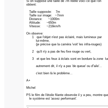
Si on suppose une taille de 7m réelle voici ce que l'on
obtient:
Taille supposée: 7m
Taille sur image: ~7mm
Distance: ~1000m
Altitude: ~650m
Vitesse: ~216km/h
On observe:
1 que l'objet n'est pas éclairé, mais lumineux par
lui-même,
(je précise que la caméra 'voit' les infra-rouges)
2 qu'il n'y a pas de feu fixe rouge ou vert,
3 et que les feux à éclats sont en bordure la zone lu
autrement dit, il n'y a pas 'de queue' ou d''aile'...
c'est bien là le problème...
A+
Michel
PS le film de l'étoile filante observée il y a peu, montre qu
le système est 'assez performant'.