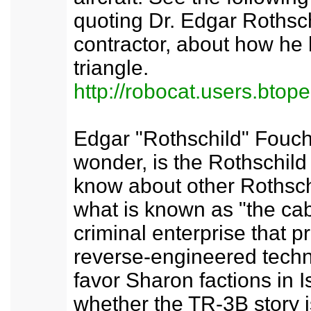
quoting Dr. Edgar Rothsc
contractor, about how he 
triangle.
http://robocat.users.btop
Edgar "Rothschild" Fouc
wonder, is the Rothschil
know about other Rothsch
what is known as "the cab
criminal enterprise that pr
reverse-engineered techn
favor Sharon factions in 
whether the TR-3B story is