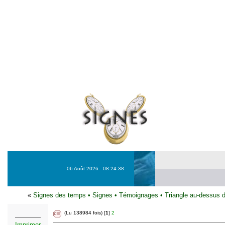
06 Août 2026 - 08:24:38
«
Signes des temps
•
Signes
•
Témoignages
•
Triangle au-dessus d
(Lu 138984 fois) [
1
]
2
Imprimer