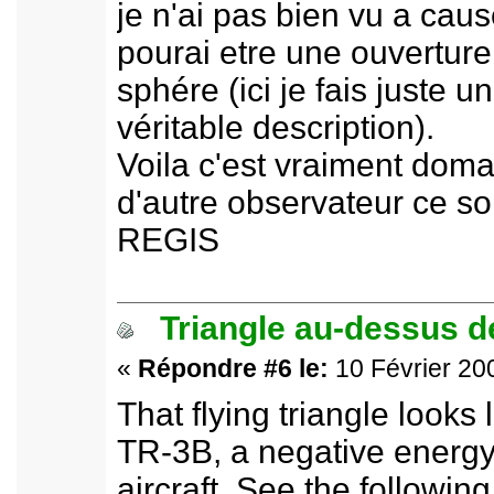
je n'ai pas bien vu a caus
pourai etre une ouvertur
sphére (ici je fais juste 
véritable description).
Voila c'est vraiment domag
d'autre observateur ce soi
REGIS
Triangle au-dessus de
«
Répondre #6 le:
10 Février 200
That flying triangle looks
TR-3B, a negative energy 
aircraft. See the following