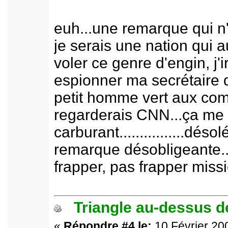
euh...une remarque qui n'
je serais une nation qui a
voler ce genre d'engin, j'
espionner ma secrétaire d'
petit homme vert aux com
regarderais CNN...ça me 
carburant................déso
remarque désobligeante...
frapper, pas frapper missi
Triangle au-dessus de
«
Répondre #4 le:
10 Février 200