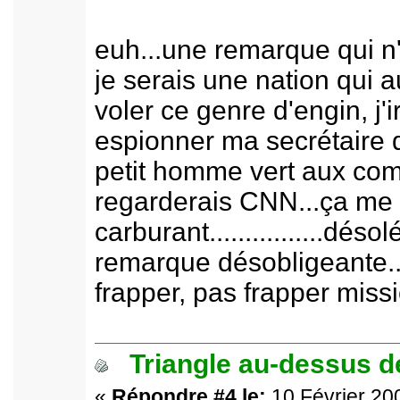
euh...une remarque qui n'
je serais une nation qui a
voler ce genre d'engin, j'
espionner ma secrétaire d'
petit homme vert aux com
regarderais CNN...ça me 
carburant................déso
remarque désobligeante...
frapper, pas frapper missi
Triangle au-dessus de
«
Répondre #4 le:
10 Février 200