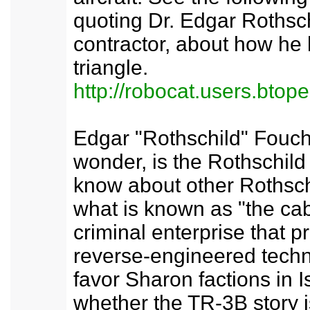
quoting Dr. Edgar Rothsc
contractor, about how he 
triangle.
http://robocat.users.btop
Edgar "Rothschild" Fouc
wonder, is the Rothschil
know about other Rothsch
what is known as "the cab
criminal enterprise that pr
reverse-engineered techn
favor Sharon factions in 
whether the TR-3B story is