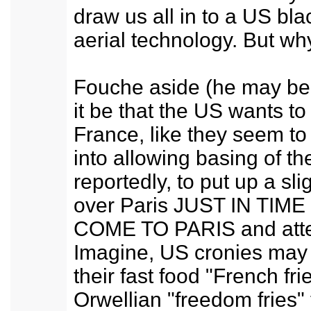
draw us all in to a US bla
aerial technology. But wh
Fouche aside (he may be 
it be that the US wants t
France, like they seem t
into allowing basing of th
reportedly, to put up a sli
over Paris JUST IN TIM
COME TO PARIS and att
Imagine, US cronies may 
their fast food "French fri
Orwellian "freedom fries"