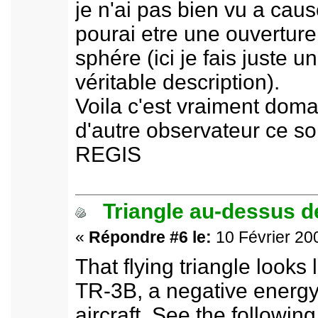
je n'ai pas bien vu a caus
pourai etre une ouvertur
sphére (ici je fais juste 
véritable description).
Voila c'est vraiment domag
d'autre observateur ce soi
REGIS
Triangle au-dessus de
«
Répondre #6 le:
10 Février 200
That flying triangle looks
TR-3B, a negative energy 
aircraft. See the following