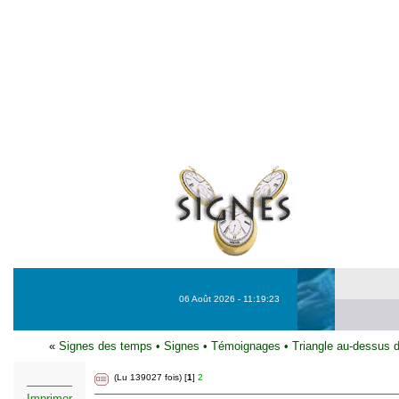
06 Août 2026 - 11:19:23
«
Signes des temps
•
Signes
•
Témoignages
•
Triangle au-dessus d
(Lu 139027 fois) [
1
]
2
Imprimer